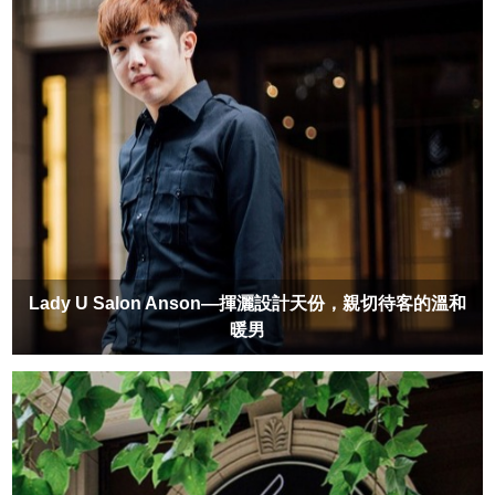
Lady U Salon Anson—揮灑設計天份，親切待客的溫和
暖男