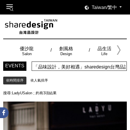
Taiwan/繁中
優沙龍
創風格
品生活
Salon
Design
Life
EVENTS
「品味設計，美好相遇」sharedesign台
依時間排序
依人氣排序
搜尋:
LadyUSalon
; 約有
3
項結果