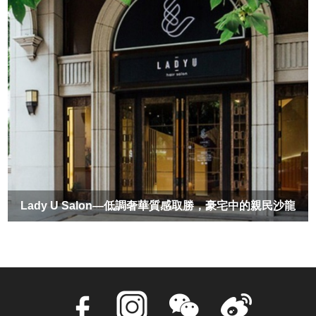
Lady U Salon—低調奢華質感取勝，豪宅中的親民沙龍