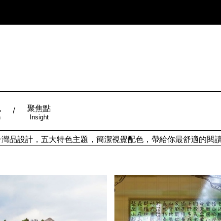
風
聚焦點
n
Insight
ign台灣品設計，五大特色主題，簡潔視覺配色，帶給你最舒適的閱
從台灣原創時尚，領略潮流趨勢，體現個人穿搭品味。