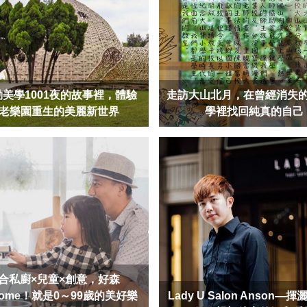
美學1001夜的故事裡，體驗
走訪大山北月，在曾經消失
老樂園重生的美麗新世界
學裡找回純真的自己
合私廚×兒童×創意，好森
some！就是0～99歲的美好樂
Lady U Salon Anson—