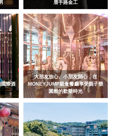
男
厝手路金工
大朋友放心、小朋友開心，在
棧國際酒
MONEYJUMP親食餐廳享受親子樂
！
園般的歡樂時光