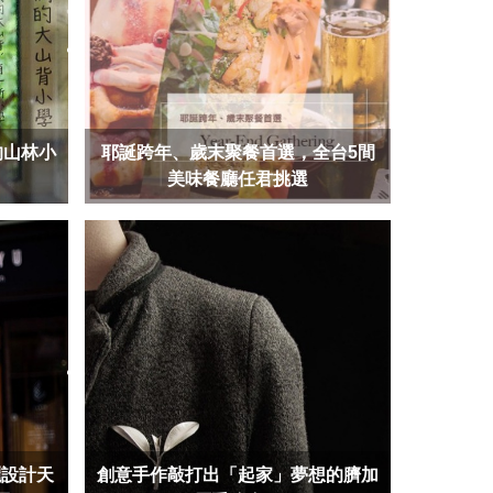
的山林小
耶誕跨年、歲末聚餐首選，全台5間
美味餐廳任君挑選
揮灑設計天
創意手作敲打出「起家」夢想的臍加