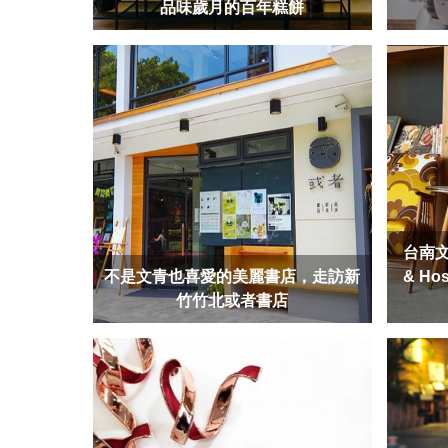
品味歲月的百年糕餅
台南文
不是文青也喜愛的美麗書店，走訪新
& H
竹竹北或者書店