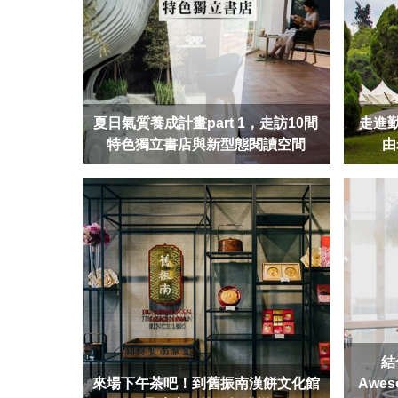
夏日氣質養成計畫part 1，走訪10間
走進勤
特色獨立書店與新型態閱讀空間
由
結
來場下午茶吧！到舊振南漢餅文化館
Awe