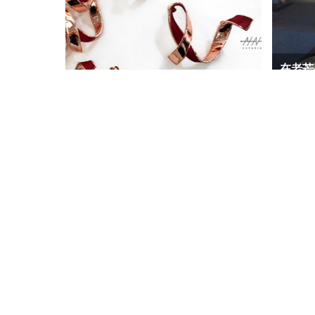
在老芒
「別上」一件飾品，PIN sstudio 別
裡的伊
件室別上你的「故事」
Copyright © 2017 Taiwan Proud Chairs Co., Ltd. All right reserved
跨越世紀話古今，人文歲月長相依—
台北城
蘆洲李宅古蹟李友邦將軍紀念館