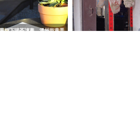
果樹下喝茶讀書，溫州街巷弄
日書屋 YIRI BOOKS(原伊聖
山城啜飲茶香，到九份茶坊
詩私房書櫃)
之美
.
客服信箱: sd@tpc-hair.com
南桃花源，台灣文學的重要推
手—紀州庵文學森林