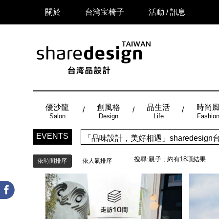
關於
台湾宝椅子
活動 / 訊息
優沙龍
創風格
品生活
時尚
Salon
Design
Life
Fashio
「品味設計，美好相遇」sharedes
EVENTS
時尚風：Made in Taiwan， 
搜尋:
親子
; 約有
18
項結果
依時間排序
依人氣排序