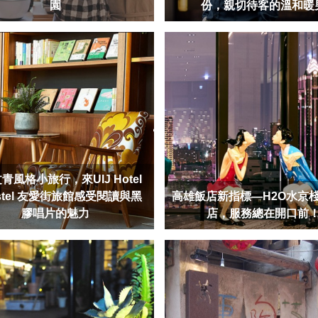
園
份，親切待客的溫和暖
青風格小旅行，來UIJ Hotel
ostel 友愛街旅館感受閱讀與黑
高雄飯店新指標—H2O水京
膠唱片的魅力
店，服務總在開口前