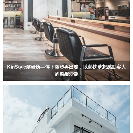
KinStyle髮研所—停下腳步再出發，以熱忱夢想感動客人
的溫馨沙龍