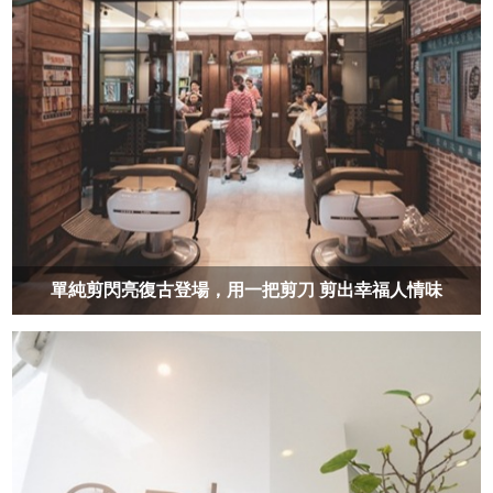
單純剪閃亮復古登場，用一把剪刀 剪出幸福人情味