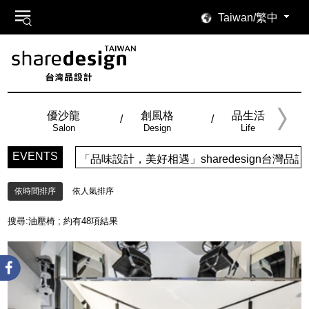
Taiwan/繁中
優沙龍
創風格
品生活
Salon
Design
Life
EVENTS
「品味設計，美好相遇」sharedesign台灣品設計，五大特
依時間排序
依人氣排序
搜尋:
油壓椅
; 約有
48
項結果