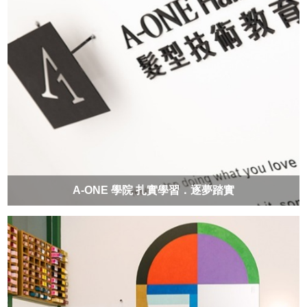
A-ONE 學院 扎實學習．逐夢踏實