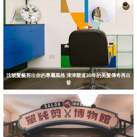
沈號髮藝剪出你的專屬風格 津津樂道30年的美髮傳奇再出
發