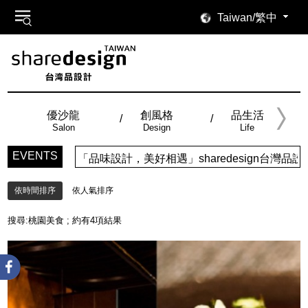
Taiwan/繁中
優沙龍
創風格
品生活
Salon
Design
Life
EVENTS
「品味設計，美好相遇」sharedesign台灣品設
依時間排序
依人氣排序
搜尋:
桃園美食
; 約有
4
項結果