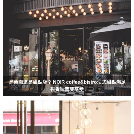
是藝廊還是甜點店？ NOIR coffee&bistro法式甜點滿足
視覺味蕾雙享受