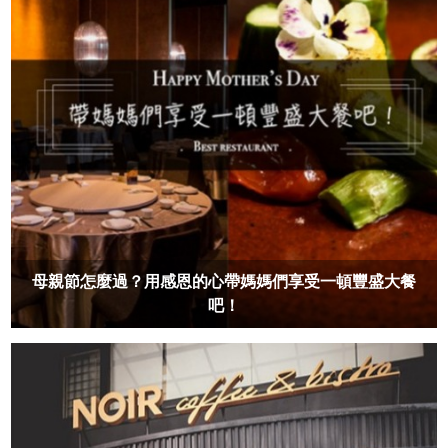
母親節怎麼過？用感恩的心帶媽媽們享受一頓豐盛大餐
吧！