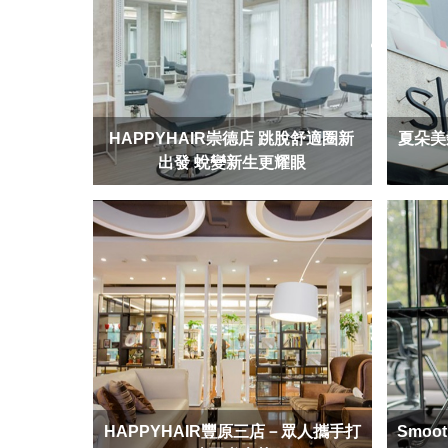
HAPPYHAIR崇德店 跳脫舒適圈新
夏朵美
出發 蛻變新生更耀眼
HAPPYHAIR豐原三店－眾人攜手打
Smoo