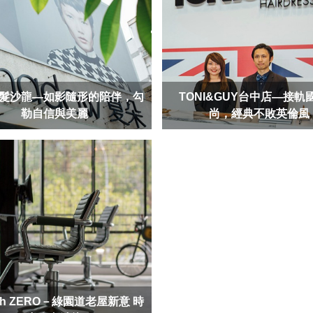
髮沙龍—如影隨形的陪伴，勾
TONI&GUY台中店—接軌
勒自信與美麗
尚，經典不敗英倫風
th ZERO－綠園道老屋新意 時