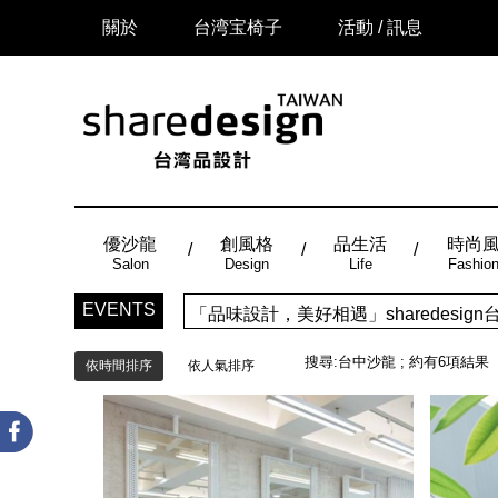
關於
台湾宝椅子
活動 / 訊息
優沙龍
創風格
品生活
時尚
Salon
Design
Life
Fashio
EVENTS
「品味設計，美好相遇」sharedes
搜尋:
台中沙龍
; 約有
6
項結果
依時間排序
依人氣排序