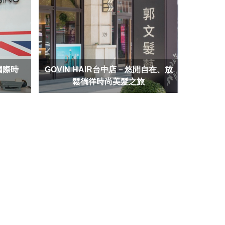
國際時
GOVIN HAIR台中店－悠閒自在、放
鬆徜徉時尚美髮之旅