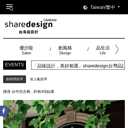
Taiwan/繁中
優沙龍
創風格
品生活
Salon
Design
Life
EVENTS
「品味設計，美好相遇」sharedesign台灣品設計
依時間排序
依人氣排序
搜尋:
台中仿古椅
; 約有
4
項結果