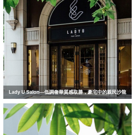
Lady U Salon—低調奢華質感取勝，豪宅中的親民沙龍