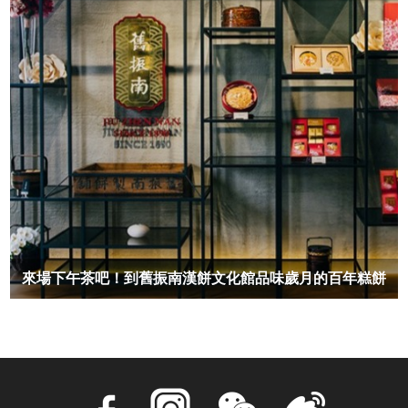
來場下午茶吧！到舊振南漢餅文化館品味歲月的百年糕餅