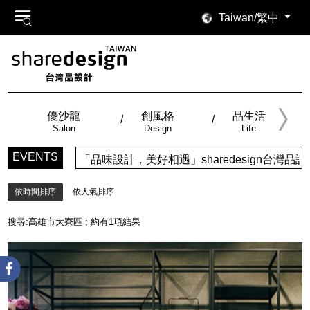
Taiwan/繁中
優沙龍
創風格
品生活
Salon
Design
Life
EVENTS
「品味設計，美好相遇」sharedesign台
依時間排序
依人氣排序
搜尋:
高雄市大寮區
; 約有
1
項結果