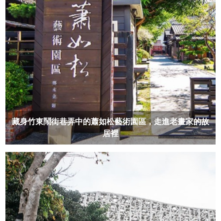
藏身竹東鬧街巷弄中的蕭如松藝術園區，走進老畫家的故
居裡