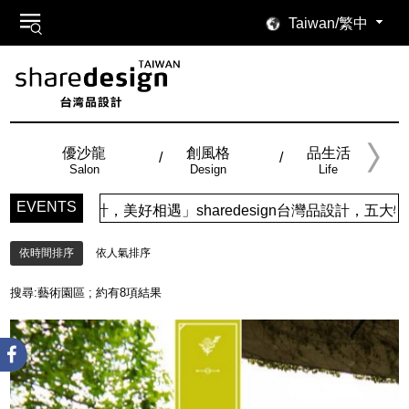
Taiwan/繁中
優沙龍
創風格
品生活
Salon
Design
Life
EVENTS
設計，美好相遇」sharedesign台灣品設計，五大特色主題
依時間排序
依人氣排序
搜尋:
藝術園區
; 約有
8
項結果