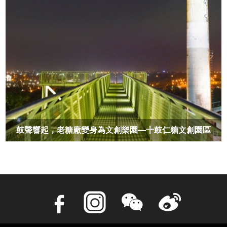
鼓聲響起，老糖廠變身為文創樂園—十鼓仁糖文創園區