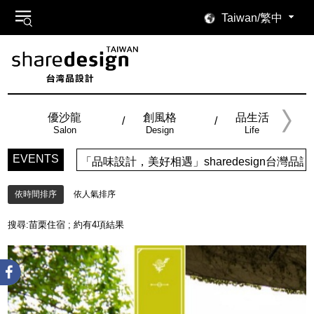
Taiwan/繁中
優沙龍
創風格
品生活
Salon
Design
Life
EVENTS
「品味設計，美好相遇」sharedesign台
依時間排序
依人氣排序
搜尋:
苗栗住宿
; 約有
4
項結果