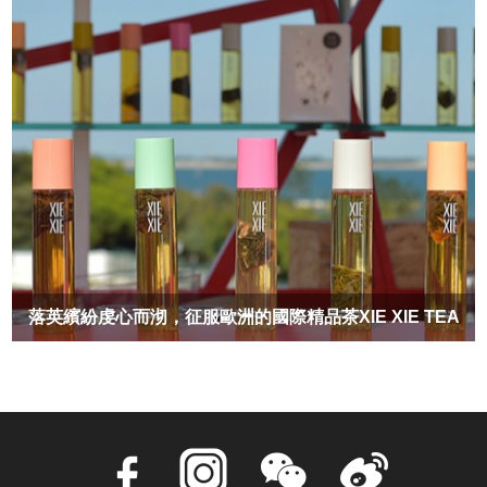
落英繽紛虔心而沏，征服歐洲的國際精品茶XIE XIE TEA