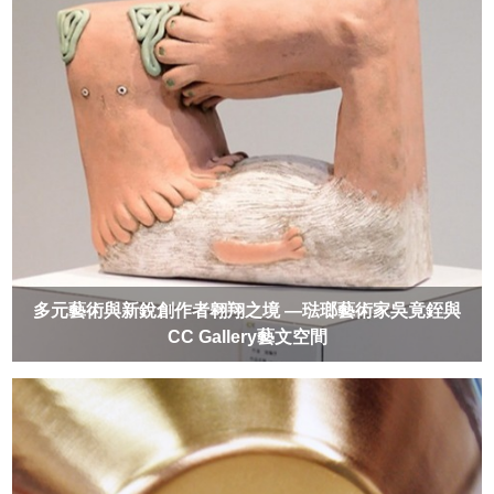
多元藝術與新銳創作者翱翔之境 —琺瑯藝術家吳竟銍與
CC Gallery藝文空間