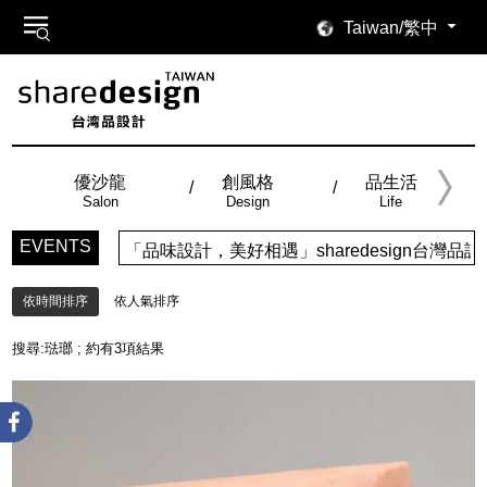
Taiwan/繁中
優沙龍
創風格
品生活
Salon
Design
Life
EVENTS
「品味設計，美好相遇」sharedesign台
依時間排序
依人氣排序
搜尋:
琺瑯
; 約有
3
項結果