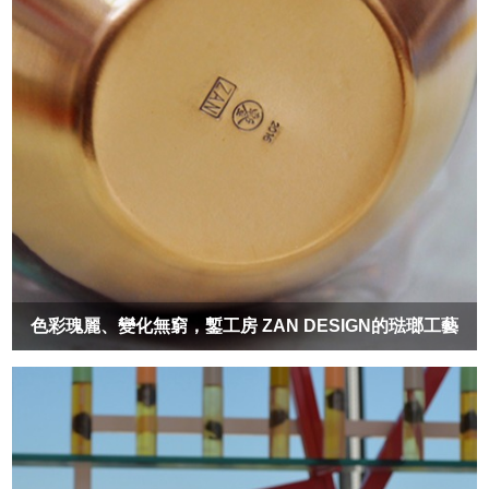
色彩瑰麗、變化無窮，鏨工房 ZAN DESIGN的琺瑯工藝