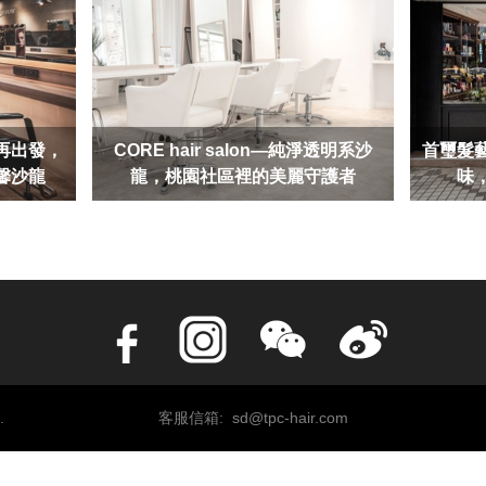
步再出發，
CORE hair salon—純淨透明系沙
首璽髮
馨沙龍
龍，桃園社區裡的美麗守護者
味
.
客服信箱: sd@tpc-hair.com