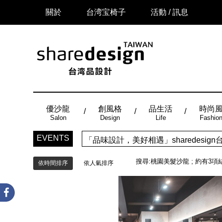
關於
台湾宝椅子
活動 / 訊息
優沙龍
創風格
品生活
時尚
Salon
Design
Life
Fashio
EVENTS
「品味設計，美好相遇」sharedes
搜尋:
桃園美髮沙龍
; 約有
3
項
依時間排序
依人氣排序