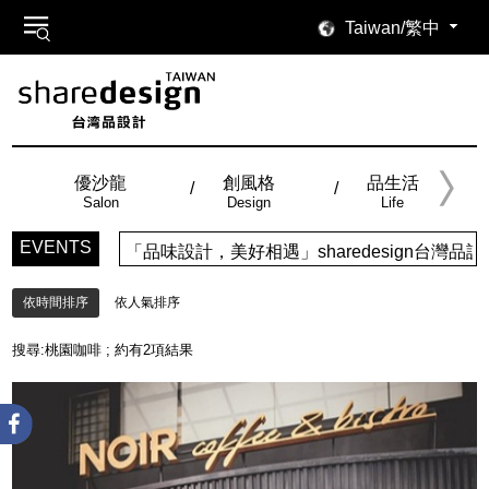
Taiwan/繁中
優沙龍
創風格
品生活
Salon
Design
Life
EVENTS
「品味設計，美好相遇」sharedesign台
依時間排序
依人氣排序
搜尋:
桃園咖啡
; 約有
2
項結果