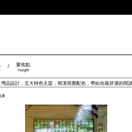
風
聚焦點
n
Insight
ign台灣品設計，五大特色主題，簡潔視覺配色，帶給你最舒適的閱
從台灣原創時尚，領略潮流趨勢，體現個人穿搭品味。
結果