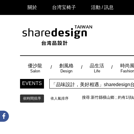
關於
台湾宝椅子
活動 / 訊息
優沙龍
創風格
品生活
時尚
Salon
Design
Life
Fashio
「品味設計，美好相遇」sharedes
EVENTS
時尚風：Made in Taiwan， 
搜尋:
新竹縣橫山鄉
; 約有
1
項
依時間排序
依人氣排序