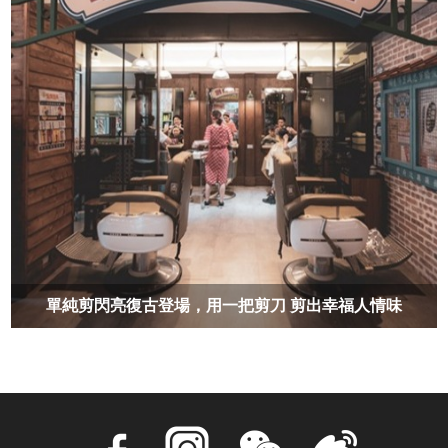
單純剪閃亮復古登場，用一把剪刀 剪出幸福人情味