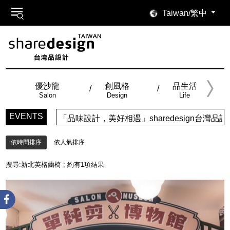
Taiwan/繁中
優沙龍
創風格
品生活
Salon
Design
Life
EVENTS
「品味設計，美好相遇」sharedesign台
依時間排序
依人氣排序
搜尋:
新北英格蘭椅
; 約有
1
項結果