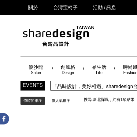
關於
台湾宝椅子
活動 / 訊息
優沙龍
創風格
品生活
時尚
Salon
Design
Life
Fashio
EVENTS
「品味設計，美好相遇」sharedes
搜尋:
新北禪風
; 約有
1
項結果
依時間排序
依人氣排序