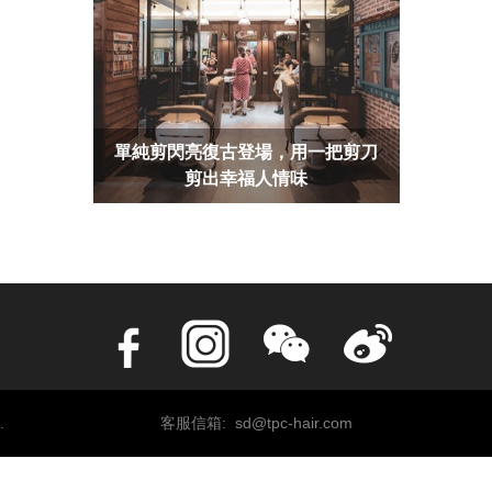
單純剪閃亮復古登場，用一把剪刀
剪出幸福人情味
.
客服信箱: sd@tpc-hair.com