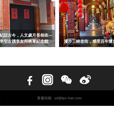
紀話古今，人文歲月長相依—
李宅古蹟李友邦將軍紀念館
漫步三峽老街，感受百年懷
.
客服信箱: sd@tpc-hair.com