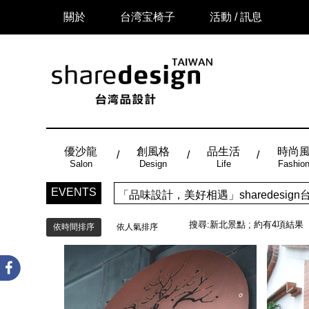
關於
台湾宝椅子
活動 / 訊息
優沙龍
創風格
品生活
時尚
Salon
Design
Life
Fashio
EVENTS
「品味設計，美好相遇」sharedes
搜尋:
新北景點
; 約有
4
項結果
依時間排序
依人氣排序