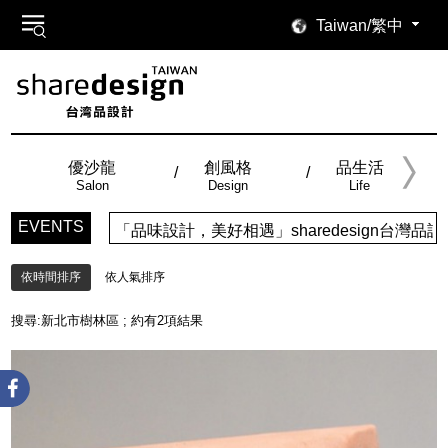
Taiwan/繁中
優沙龍
創風格
品生活
Salon
Design
Life
EVENTS
「品味設計，美好相遇」sharedesign台
依時間排序
依人氣排序
搜尋:
新北市樹林區
; 約有
2
項結果