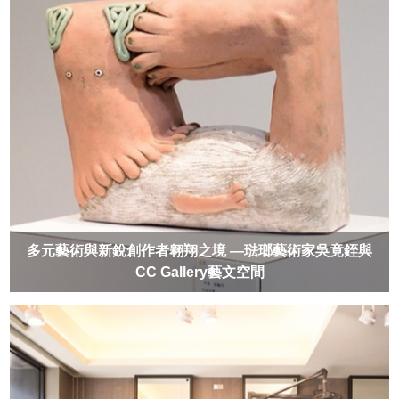
多元藝術與新銳創作者翱翔之境 —琺瑯藝術家吳竟銍與
CC Gallery藝文空間