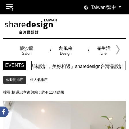
Taiwan/繁中
優沙龍
創風格
品生活
Salon
Design
Life
EVENTS
味設計，美好相遇」sharedesign台灣品設計，五大特色主
依時間排序
依人氣排序
搜尋:
捷運忠孝復興站
; 約有
11
項結果