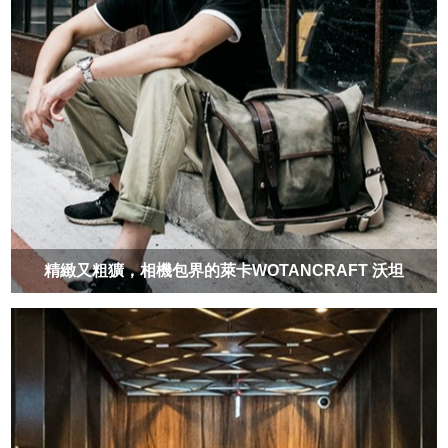
精緻又粗獷，相機包界的萊卡WOTANCRAFT 沃坦