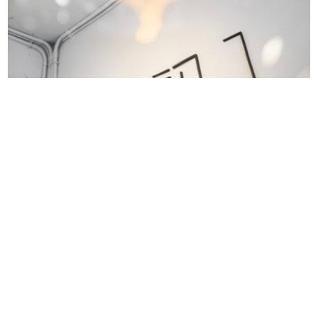
［初］True Design—從初心出發，發現城市綠意小花園
客服信箱: sd@tpc-hair.com