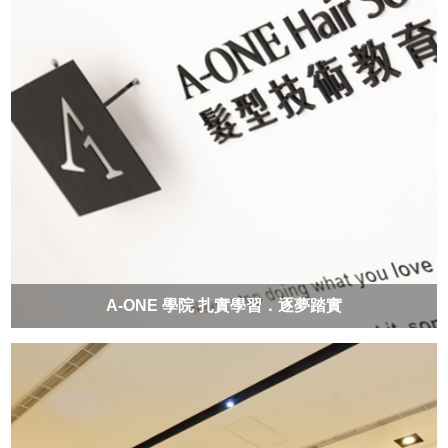
A-ONE 學院 扎實學習．逐夢踏實