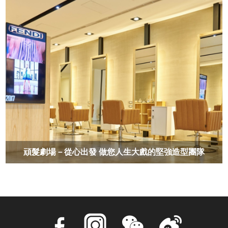
頑髮劇場－從心出發 做您人生大戲的堅強造型團隊