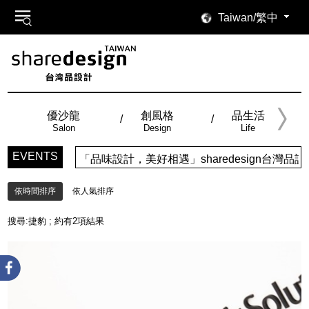
Taiwan/繁中
優沙龍
創風格
品生活
Salon
Design
Life
EVENTS
「品味設計，美好相遇」sharedesign台
依時間排序
依人氣排序
搜尋:
捷豹
; 約有
2
項結果