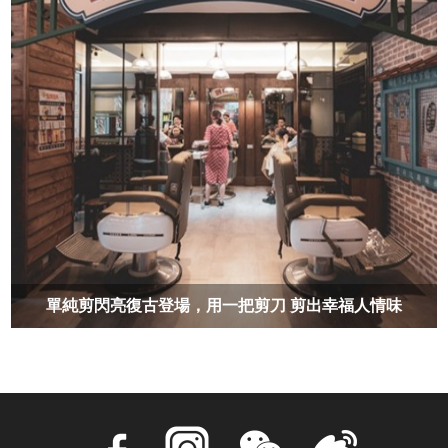
單純剪閃亮復古登場，用一把剪刀 剪出幸福人情味