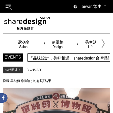
Taiwan/繁中
優沙龍
創風格
品生活
Salon
Design
Life
EVENTS
「品味設計，美好相遇」sharedesign台
依時間排序
依人氣排序
搜尋:
單純剪博物館
; 約有
1
項結果