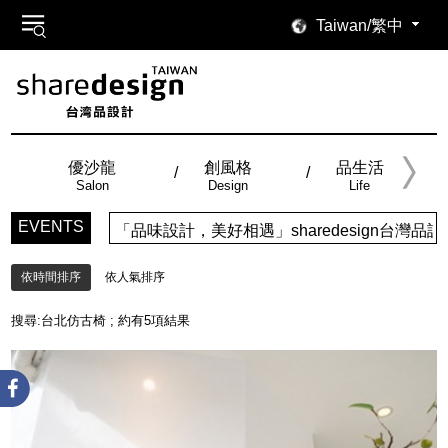
Taiwan/繁中
優沙龍
創風格
品生活
Salon
Design
Life
EVENTS
「品味設計，美好相遇」sharedesign台
依時間排序
依人氣排序
搜尋:
台北仿古椅
; 約有
5
項結果