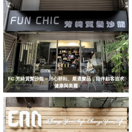
FC 芳綺質髪沙龍－用心耕耘、嚴選髮品，陪伴顧客追求
健康與美麗