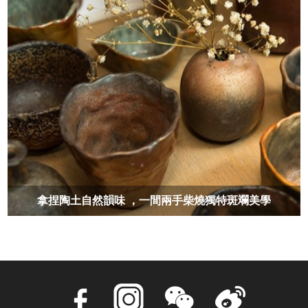
拿捏陶土自然韻味 ，一間兩手柴燒獨特斑斕美學