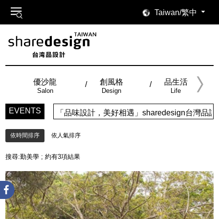
Taiwan/繁中
優沙龍
創風格
品生活
Salon
Design
Life
EVENTS
「品味設計，美好相遇」sharedesign台
依時間排序
依人氣排序
搜尋:
勤美學
; 約有
3
項結果