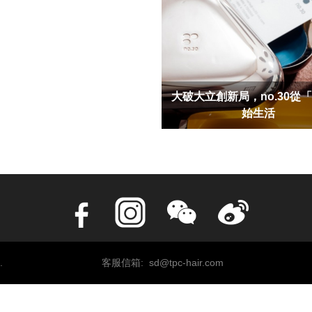
大破大立創新局，no.30從
始生活
.
客服信箱: sd@tpc-hair.com