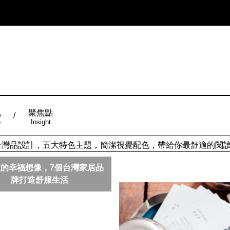
風
聚焦點
n
Insight
ign台灣品設計，五大特色主題，簡潔視覺配色，帶給你最舒適的閱
的幸福想像，7個台灣家居品
牌打造舒服生活