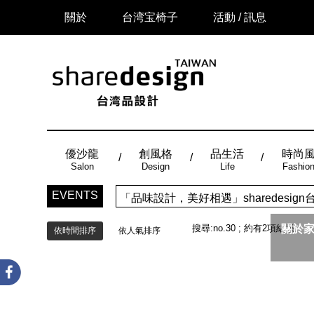
關於
台湾宝椅子
活動 / 訊息
優沙龍
創風格
品生活
時尚
Salon
Design
Life
Fashio
EVENTS
「品味設計，美好相遇」sharedes
搜尋:
no.30
; 約有
2
項結果
關於家
依時間排序
依人氣排序