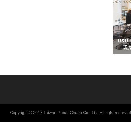
D&D
現
Copyright © 2017 Taiwan Proud Chairs Co., Ltd. All right reserved