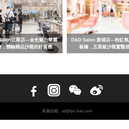
 Salon江翠店—金色魅力華麗
D&D Salon 新埔店—粉紅
身，體驗精品沙龍的好質感
板橋，五星級沙龍驚豔
.
客服信箱: sd@tpc-hair.com