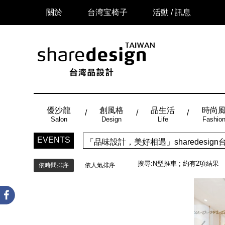
關於
台湾宝椅子
活動 / 訊息
優沙龍
創風格
品生活
時尚
Salon
Design
Life
Fashio
EVENTS
「品味設計，美好相遇」sharedes
搜尋:
N型推車
; 約有
2
項結果
依時間排序
依人氣排序