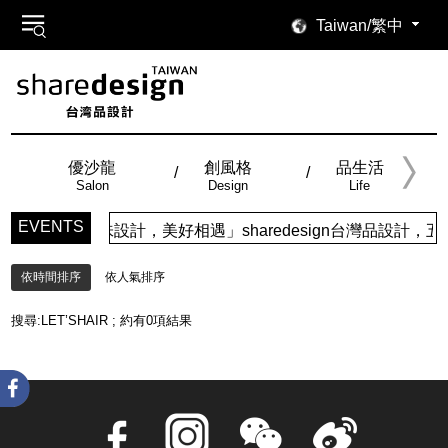
Taiwan/繁中
優沙龍
創風格
品生活
Salon
Design
Life
EVENTS
「品味設計，美好相遇」sharedesign台灣品設
依時間排序
依人氣排序
搜尋:
LET’SHAIR
; 約有
0
項結果