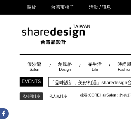
關於
台湾宝椅子
活動 / 訊息
優沙龍
創風格
品生活
時尚
Salon
Design
Life
Fashio
EVENTS
「品味設計，美好相遇」sharedes
搜尋:
COREHairSalon
; 約有
1
依時間排序
依人氣排序