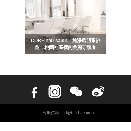
CORE hair salon—純淨透明系沙
龍，桃園社區裡的美麗守護者
.
客服信箱: sd@tpc-hair.com