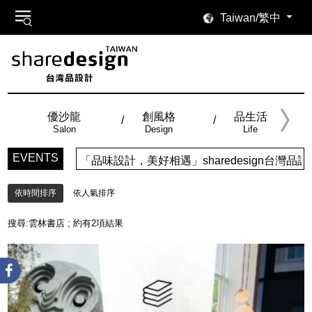
Taiwan/繁中
優沙龍
創風格
品生活
Salon
Design
Life
EVENTS
「品味設計，美好相遇」sharedesign台
依時間排序
依人氣排序
搜尋:
雲林書店
; 約有
2
項結果