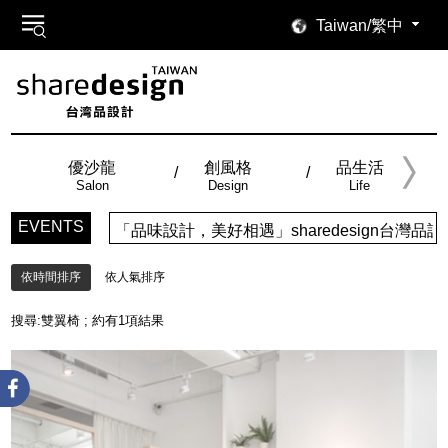
Taiwan/繁中
優沙龍
創風格
品生活
Salon
Design
Life
EVENTS
「品味設計，美好相遇」sharedesign台
依時間排序
依人氣排序
搜尋:
雙翼椅
; 約有
1
項結果