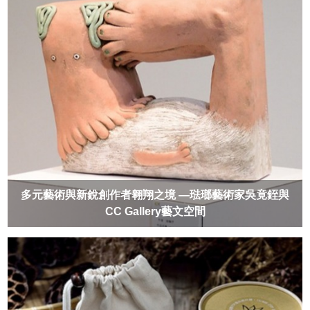
多元藝術與新銳創作者翱翔之境 —琺瑯藝術家吳竟銍與
CC Gallery藝文空間