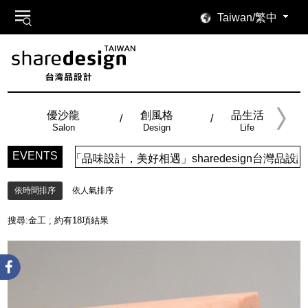
Taiwan/繁中
優沙龍
創風格
品生活
Salon
Design
Life
EVENTS
「品味設計，美好相遇」sharedesign台灣品設計，五大特
依時間排序
依人氣排序
搜尋:
金工
; 約有
18
項結果