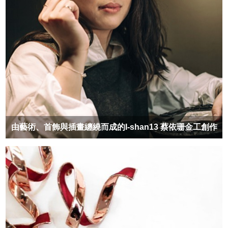
由藝術、首飾與插畫纏繞而成的I-shan13 蔡依珊金工創作