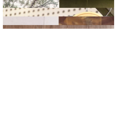
在Kila Kila Premium充滿綠意的開放式空間，享受溫馨多
元的美髮服務
是藝廊還是甜點店？ NOIR coffee&bistro法式甜點滿足
視覺味蕾雙享受
精選全台8間特色咖啡，探索生活中的小樂趣
年輕就是要逐夢！8間設計感青旅豐富你的旅途風景
客服信箱: sd@tpc-hair.com
JUBY CHIU的非典型時裝，它偶爾說著跨域的語言
隱私權政策
使用條款
網站地圖
春節連假何處去？精選全台10大走春景點，迎接金豬好運
到
Copyright © 2017 Taiwan Proud Chairs Co., Ltd. All right reserved.
穿出與眾不同半美學—i Prefer 我寧時尚