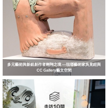
多元藝術與新銳創作者翱翔之境 —琺瑯藝術家吳竟銍與
CC Gallery藝文空間