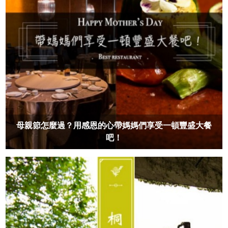
母親節怎麼過？用感恩的心帶媽媽們享受一頓豐盛大餐
吧！