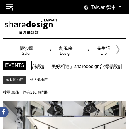
Taiwan/繁中
優沙龍
創風格
品生活
Salon
Design
Life
EVENTS
味設計，美好相遇」sharedesign台灣品設計，五大特色主
依時間排序
依人氣排序
搜尋:
藝術
; 約有
216
項結果