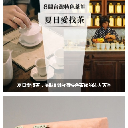
夏日愛找茶，品味8間台灣特色茶館的沁人芳香