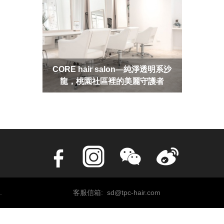
CORE hair salon—純淨透明系沙
龍，桃園社區裡的美麗守護者
.
客服信箱: sd@tpc-hair.com