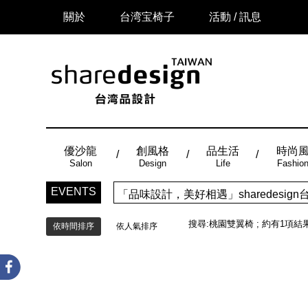
關於
台湾宝椅子
活動 / 訊息
優沙龍
創風格
品生活
時尚
Salon
Design
Life
Fashio
EVENTS
「品味設計，美好相遇」sharedes
搜尋:
桃園雙翼椅
; 約有
1
項結
依時間排序
依人氣排序