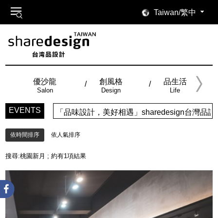
Taiwan/繁中
優沙龍
創風格
品生活
Salon
Design
Life
EVENTS
「品味設計，美好相遇」sharedesign台
依時間排序
依人氣排序
搜尋:
桃園新月
; 約有
1
項結果