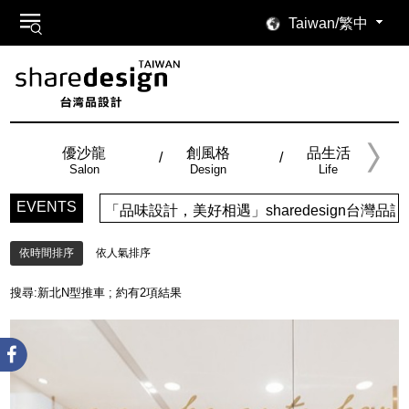
Taiwan/繁中
優沙龍
創風格
品生活
Salon
Design
Life
EVENTS
「品味設計，美好相遇」sharedesign台
依時間排序
依人氣排序
搜尋:
新北N型推車
; 約有
2
項結果