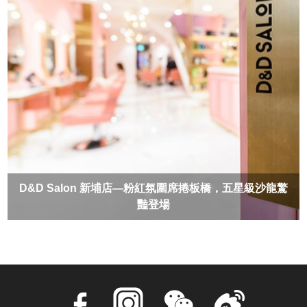
D&D Salon 新埔店—粉紅氛圍席捲板橋，五星級沙龍驚
豔登場