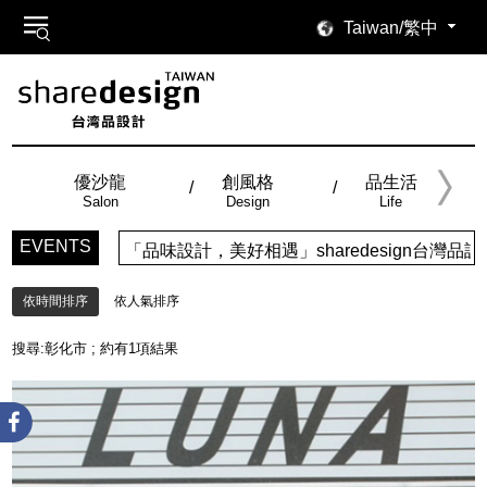
Taiwan/繁中
優沙龍
創風格
品生活
Salon
Design
Life
EVENTS
「品味設計，美好相遇」sharedesign台
依時間排序
依人氣排序
搜尋:
彰化市
; 約有
1
項結果